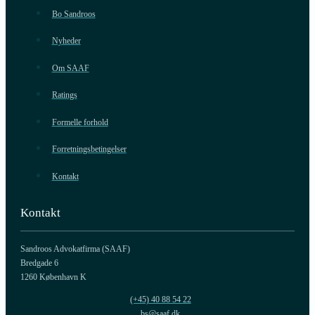
Bo Sandroos
Nyheder
Om SAAF
Ratings
Formelle forhold
Forretningsbetingelser
Kontakt
Kontakt
Sandroos Advokatfirma (SAAF)
Bredgade 6
1260 København K
(+45) 40 88 54 22
bs@saaf.dk