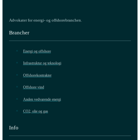
Advokater for energi- og offshorebranchen.
Brancher
Energi og offshore
Infrastruktur og teknologi
Offshorekontrakter
Offshore vind
Anden vedvarende energi
CO2, olie og gas
Info