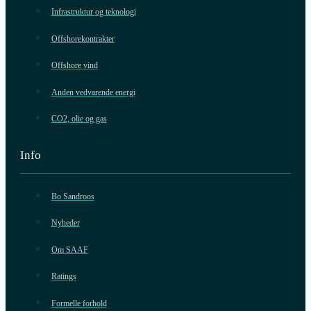
Infrastruktur og teknologi
Offshorekontrakter
Offshore vind
Anden vedvarende energi
CO2, olie og gas
Info
Bo Sandroos
Nyheder
Om SAAF
Ratings
Formelle forhold