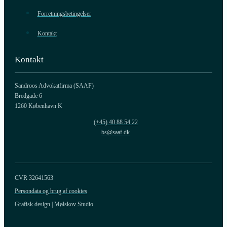
Forretningsbetingelser
Kontakt
Kontakt
Sandroos Advokatfirma (SAAF)
Bredgade 6
1260 København K
(+45) 40 88 54 22
bs@saaf.dk
CVR 32641563
Persondata og brug af cookies
Grafisk design | Mølskov Studio